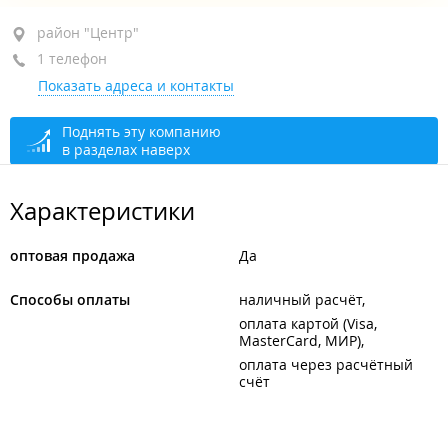
район "Центр", ул. Семеновская, 29
район "Центр"
1 телефон
5-й этаж, оф. 508
Показать адреса и контакты
+7 914 069-69-00
закрыто, откроется в 10:00
Поднять эту компанию
в разделах наверх
Характеристики
оптовая продажа
Да
Способы оплаты
наличный расчёт
оплата картой (Visa,
MasterCard, МИР)
оплата через расчётный
счёт