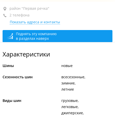
район "Первая речка", пр-т Красного Знамени, 3
район "Первая речка"
2 телефона
БЦ "Игнат", 10-й этаж
Показать адреса и контакты
+7 (423) 246-83-80
офис
+7 914 675-03-30
Поднять эту компанию
в разделах наверх
сегодня закрыто
Характеристики
Шины
новые
Сезонность шин
всесезонные
зимние
летние
Виды шин
грузовые
легковые
джиперские