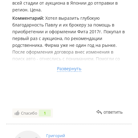
всей стадии от аукциона в Японии до отправки в
регион. Цена.
Комментарий:
Хотел выразить глубокую
благодарность Павлу и их брокеру за помощь в
приобретении и оформлении Фита 2017г. Покупал в
первый раз с аукциона, по рекомендации
родственника. Фирма уже не один год на рынке.
После оформления договора внес изменения в
поиск авто - отнеслись с пониманием. Помогли со
скорой отправкой в регион (на 10 день после ПТС
Развернуть
машина уже была Томске). Рекомендую JpAuc и
другим кто рассматривает обновить авто.
P.S. машина относительно новая для Томска -
интересуются как машина, как покупал, через кого.
ответить
Спасибо
1
Григорий