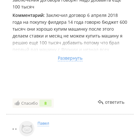
100 тысяч
Комментарий:
Заключил договор 6 апреля 2018
года на покупку филдера 14 года говорю бюджет 600
тысяч они хорошо купим машинку после этого
делаем ставки и месяц не можем купить машину я
решаю ещë 100 тысяч добавить потому что брал
первый раз машину с Японии и незнал всех
тонкостей а вышел я на эту компанию посмотрев
Развернуть
пирожка килина в итоге берëм машину 8 мая за 593
тысячи йен а эти дичи у себя на сайте пишут что
машина 658 тысяч йен обошлась ну и я как то не
заморачивался посмотреть алеадо пока не
посмотрел в ютюб лев125 как он рассказывает про
эти Г*** ПОМОЙКИ так что народ не обращайтесь в
ответить
Спасибо
8
эту компанию вас там обдерут с ног до головы. P. S.
А вы сайт Vl. Ru не будьте продажными за деньги
удаляете честные отзывы!!!
Павел