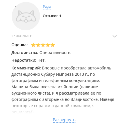
Рада
Отзывов
1
27 мая 2020 г.
Оценка:
Достоинства:
Оперативность.
Недостатки:
Нет.
Комментарий:
Впервые преобретала автомобиль
дистанционно Субару Импреза 2013 г., по
фотографиям и телефонным консультациям.
Машина была ввезена из Японии (наличие
аукционного листа), и я рассматривала её по
фотографиям с авторынка во Владивостоке. Наведя
некоторые справки о данной компании, я
решилась!)
21 апреля по эл.почте получила договор, в этот же
Развернуть
день произвела 100% оплату. В течении нескольких