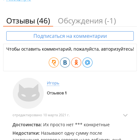
включая тендерные аукционы, аукционы битых авто,
площадки по продаже прокатных автомобилей,
компаний по продаже авто внутри Японии;
Отзывы
(46)
Обсуждения
(-1)
Доставка автомобилей в порт отправки с любой
префектуры Японии;
Фотоопись авто перед отправкой в Россию;
Подписаться на комментарии
Подготовка экспортных документов и контроль за
погрузкой на паром;
Чтобы оставить комментарий, пожалуйста, авторизуйтесь!
Таможенное оформление.
ООО "Перспектива ВЛ".
Игорь
Отзывов
1
отредактировано 10 марта 2021 г.
Достоинства:
Их просто нет *** конкретные
Недостатки:
Называют одну сумму после
заключения договора говорят надо добавить ещë