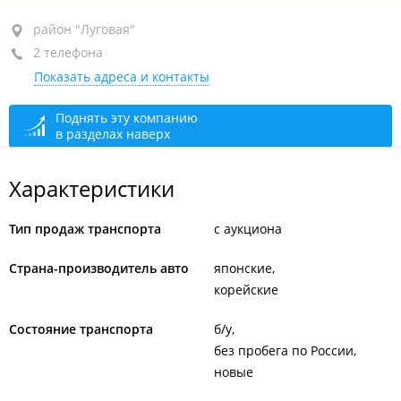
район "Луговая", ул. Луговая, 30
район "Луговая"
2 телефона
оф. 16
Показать адреса и контакты
+7 (423) 250-07-67
+7 908 998-10-54
Поднять эту компанию
в разделах наверх
закрыто, откроется через 50 мин.
Характеристики
Тип продаж транспорта
с аукциона
Страна-производитель авто
японские
корейские
Состояние транспорта
б/у
без пробега по России
новые