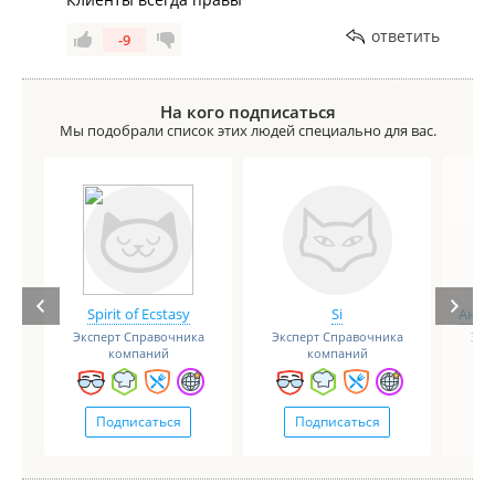
ответить
-9
На кого подписаться
Мы подобрали список этих людей специально для вас.
Spirit of Ecstasy
Si
Анге
Эксперт Справочника
Эксперт Справочника
Экс
компаний
компаний
Подписаться
Подписаться