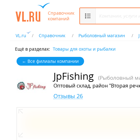
Справочник
компаний
VL.ru
Справочник
Рыболовный магазин
Ещё в разделах:
Товары для охоты и рыбалки
← Все филиалы компании
JpFishing
(Рыболовный ма
Оптовый склад, район "Вторая речка
Отзывы 26