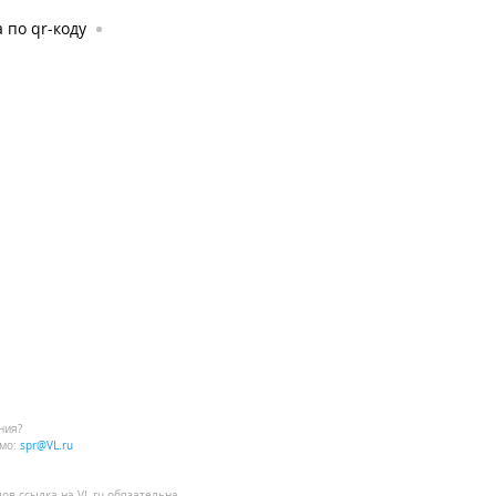
 по qr-коду
ния?
мо:
spr@VL.ru
лов
ссылка на VL.ru
обязательна.