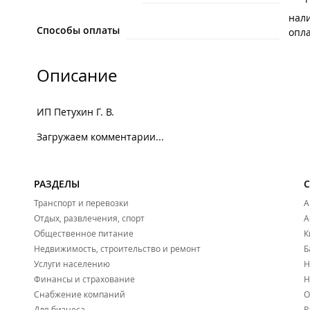
нал
Способы оплаты
опла
Описание
ИП Петухин Г. В.
Загружаем комментарии...
РАЗДЕЛЫ
Транспорт и перевозки
А
Отдых, развлечения, спорт
А
Общественное питание
К
Недвижимость, строительство и ремонт
Б
Услуги населению
Н
Финансы и страхование
Н
Снабжение компаний
О
Для бизнеса
Р