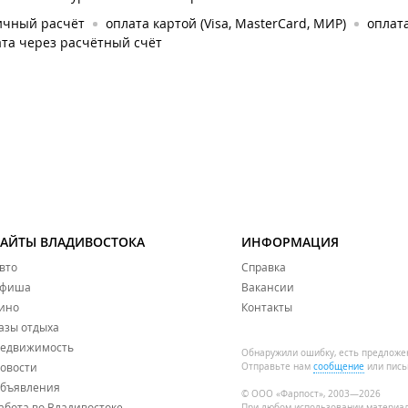
ичный расчёт
оплата картой (Visa, MasterCard, МИР)
оплата
та через расчётный счёт
САЙТЫ ВЛАДИВОСТОКА
ИНФОРМАЦИЯ
вто
Справка
фиша
Вакансии
ино
Контакты
азы отдыха
едвижимость
Обнаружили ошибку, есть предложе
овости
Отправьте нам
сообщение
или пись
бъявления
© ООО «Фарпост», 2003—2026
абота во Владивостоке
При любом использовании материа