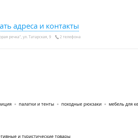
ать адреса и контакты
рая речка", ул. Татарская, 9
2 телефона
ниция
палатки и тенты
походные рюкзаки
мебель для к
ртивные и туристические товары