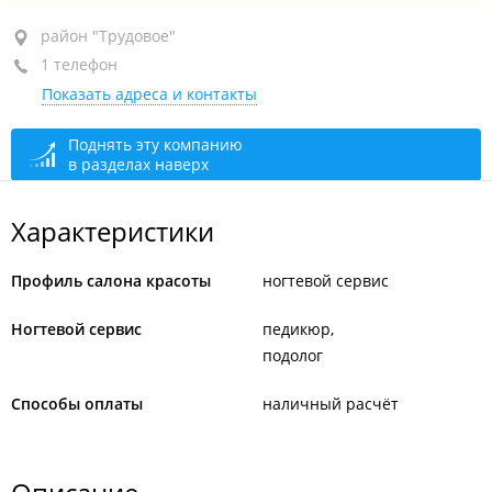
район "Трудовое", ул. Лермонтова, 46
район "Трудовое"
1 телефон
АТЦ "Лермонтоff", 3-й этаж, оф. 10
Показать адреса и контакты
+7 914 714-59-51
По предварительной записи
сегодня закрыто
Поднять эту компанию
в разделах наверх
Характеристики
Профиль салона красоты
ногтевой сервис
Ногтевой сервис
педикюр
подолог
Способы оплаты
наличный расчёт