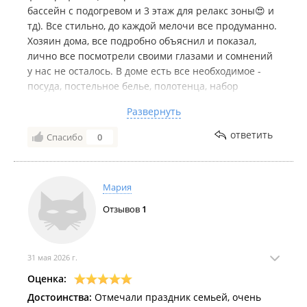
бассейн с подогревом и 3 этаж для релакс зоны😍 и
тд). Все стильно, до каждой мелочи все продуманно.
Хозяин дома, все подробно объяснил и показал,
лично все посмотрели своими глазами и сомнений
у нас не осталось. В доме есть все необходимое -
посуда, постельное белье, полотенца, набор
одноразовых тапочек, зуб щеток, все до мелочей…
Развернуть
Очень удобное месторасположение у дома, не
далеко от города, тихо, для отдыха от шумного
ответить
Спасибо
0
города самое то!! Евгений очень вежливый и
приятный хозяин. Всем гостям и нам молодоженам
все очень понравилось, несомненно вернемся еще
Мария
раз. Рекомендуем данный дом как для отдыха, так и
для проведения любого мероприятия - свадьба,
Отзывов
1
день рождения, новый год и тд
31 мая 2026 г.
Оценка:
Достоинства:
Отмечали праздник семьей, очень