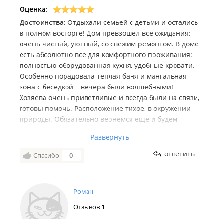
Оценка:
Достоинства:
Отдыхали семьей с детьми и остались
в полном восторге! Дом превзошел все ожидания:
очень чистый, уютный, со свежим ремонтом. В доме
есть абсолютно все для комфортного проживания:
полностью оборудованная кухня, удобные кровати.
Особенно порадовала теплая баня и мангальная
зона с беседкой – вечера были волшебными!
Хозяева очень приветливые и всегда были на связи,
готовы помочь. Расположение тихое, в окружении
природы. Обязательно вернемся еще и будем
рекомендовать всем друзьям!
Развернуть
Недостатки:
Нет
ответить
Спасибо
0
Комментарий:
Рекомендую вам
Роман
Отзывов
1