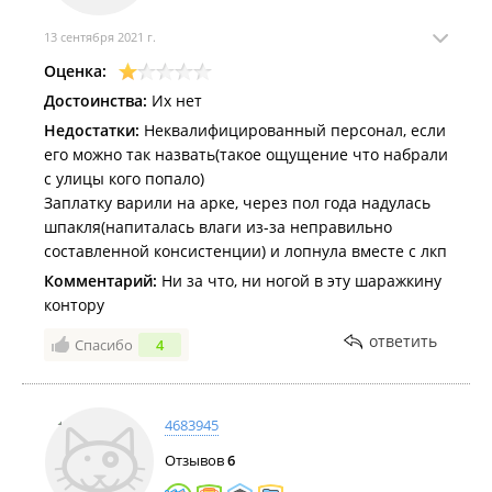
13 сентября 2021 г.
Оценка:
Достоинства:
Их нет
Недостатки:
Неквалифицированный персонал, если
его можно так назвать(такое ощущение что набрали
с улицы кого попало)
Заплатку варили на арке, через пол года надулась
шпакля(напиталась влаги из-за неправильно
составленной консистенции) и лопнула вместе с лкп
Комментарий:
Ни за что, ни ногой в эту шаражкину
контору
ответить
Спасибо
4
4683945
Отзывов
6