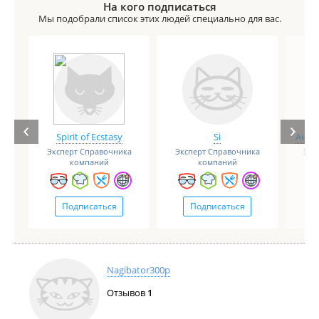
На кого подписаться
Мы подобрали список этих людей специально для вас.
Spirit of Ecstasy
Si
Анге
Эксперт Справочника
Эксперт Справочника
Экс
компаний
компаний
Подписаться
Подписаться
Nagibator300p
Отзывов
1