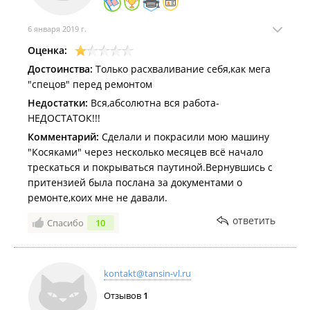
6 января 2019 г.
Оценка:
Достоинства:
Только расхваливание себя,как мега
"спецов" перед ремонтом
Недостатки:
Вся,абсолютна вся работа-
НЕДОСТАТОК!!!
Комментарий:
Сделали и покрасили мою машину
"Косяками" через несколько месяцев всё начало
трескаться и покрываться паутиной.Вернувшись с
притензией была послана за документами о
ремонте,коих мне не давали.
ответить
Спасибо
10
kontakt@tansin-vl.ru
Отзывов
1