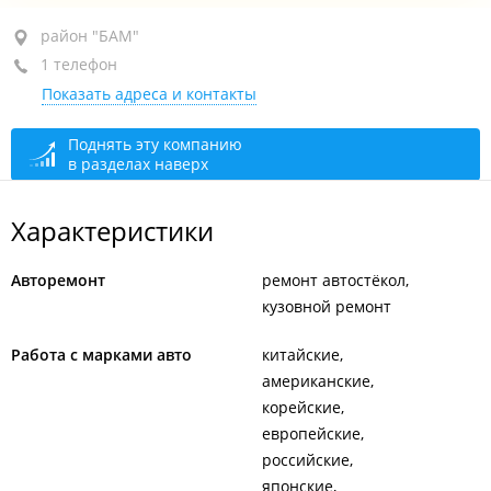
район "БАМ", ул. Шошина, 35 стр. 1
район "БАМ"
1 телефон
+7 902 075-13-47
Показать адреса и контакты
открыто: 09:00–20:00
Поднять эту компанию
в разделах наверх
Характеристики
Авторемонт
ремонт автостёкол
кузовной ремонт
Работа с марками авто
китайские
американские
корейские
европейские
российские
японские