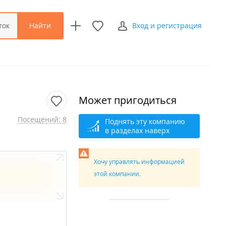
Найти
ток
Вход и регистрация
Может пригодиться
Посещений: 8
Поднять эту компанию
в разделах наверх
Хочу управлять информацией
этой компании.