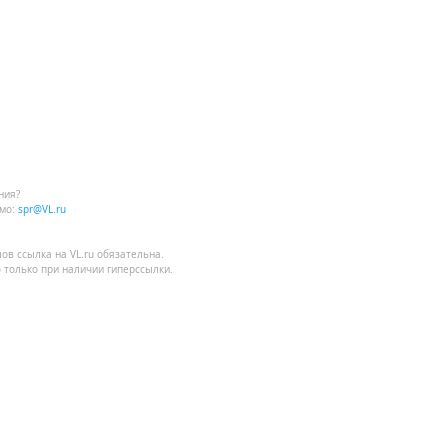
ния?
мо:
spr@VL.ru
лов
ссылка на VL.ru
обязательна.
 только при наличии гиперссылки.