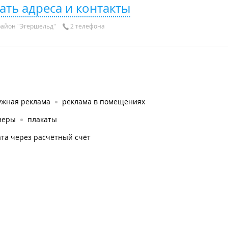
ать адреса и контакты
айон "Эгершельд"
2 телефона
ужная реклама
реклама в помещениях
неры
плакаты
та через расчётный счёт