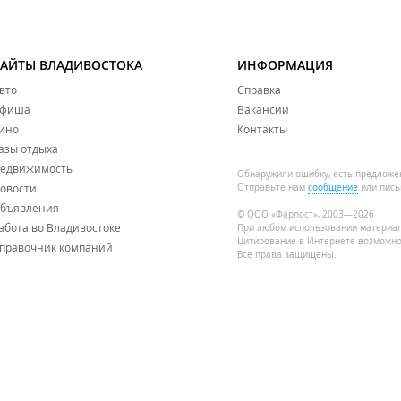
САЙТЫ ВЛАДИВОСТОКА
ИНФОРМАЦИЯ
вто
Справка
фиша
Вакансии
ино
Контакты
азы отдыха
едвижимость
Обнаружили ошибку, есть предложе
овости
Отправьте нам
сообщение
или пись
бъявления
© ООО «Фарпост», 2003—2026
абота во Владивостоке
При любом использовании материа
Цитирование в Интернете возможно
правочник компаний
Все права защищены.