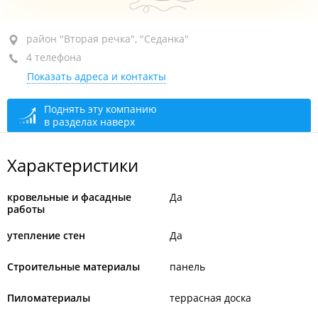
район "Вторая речка", ул. Русская, 46Б
район "Вторая речка", "Седанка"
(Офис)
4 телефона
ТЦ "Панорама", 3-й этаж
Показать адреса и контакты
сегодня закрыто
Поднять эту компанию
в разделах наверх
Характеристики
кровельные и фасадные
Да
работы
утепление стен
Да
Строительные материалы
панель
Пиломатериалы
террасная доска