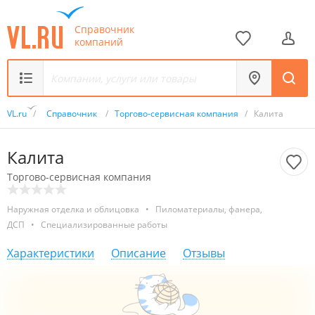
Справочник
компаний
VL.ru
/
Справочник
/
Торгово-сервисная компания
/
Калита
Калита
Торгово-сервисная компания
Наружная отделка и облицовка
•
Пиломатериалы, фанера,
ДСП
•
Специализированные работы
Характеристики
Описание
Отзывы