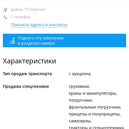
район "Столетие", ул. Днепровская, 21
район "Столетие"
1 телефон
+7 984 145-35-35
Показать адреса и контакты
закрыто, откроется в 09:00
Поднять эту компанию
в разделах наверх
Характеристики
Тип продаж транспорта
с аукциона
Продажа спецтехники
грузовики
краны и манипуляторы
погрузчики
фронтальные погрузчики
прицепы и полуприцепы
самосвалы
тракторы и сельхозтехника