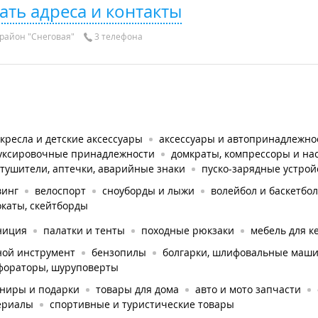
ать адреса и контакты
район "Снеговая"
3 телефона
кресла и детские аксессуары
аксессуары и автопринадлежно
уксировочные принадлежности
домкраты, компрессоры и на
тушители, аптечки, аварийные знаки
пуско-зарядные устрой
винг
велоспорт
сноуборды и лыжи
волейбол и баскетбол
каты, скейтборды
ниция
палатки и тенты
походные рюкзаки
мебель для к
ной инструмент
бензопилы
болгарки, шлифовальные маш
фораторы, шуруповерты
ениры и подарки
товары для дома
авто и мото запчасти
ериалы
спортивные и туристические товары