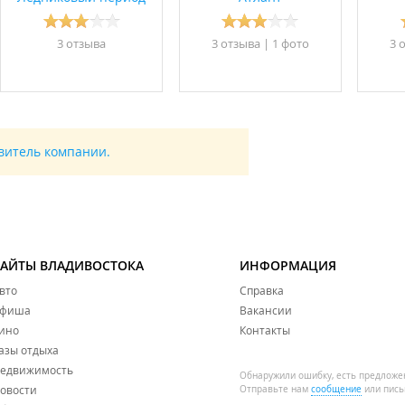
3 отзывa
3 отзывa
|
1 фото
3 
авитель компании.
САЙТЫ ВЛАДИВОСТОКА
ИНФОРМАЦИЯ
вто
Справка
фиша
Вакансии
ино
Контакты
азы отдыха
едвижимость
Обнаружили ошибку, есть предложе
овости
Отправьте нам
сообщение
или пись