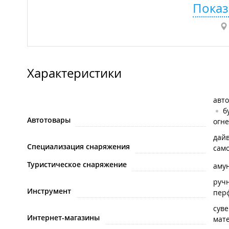
Показ
Характеристики
авто
б
Автотовары
огне
дай
Специализация снаряжения
само
Туристическое снаряжение
аму
руч
Инструмент
пер
сув
Интернет-магазины
мат