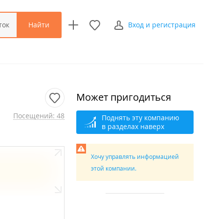
Найти
ток
Вход и регистрация
Может пригодиться
Посещений: 48
Поднять эту компанию
в разделах наверх
Хочу управлять информацией
этой компании.