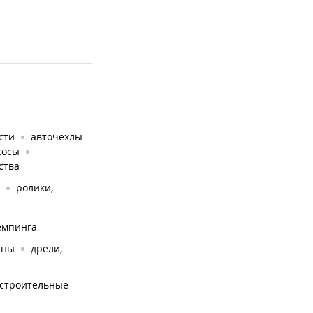
сти
авточехлы
сосы
ства
ролики,
емпинга
ины
дрели,
строительные