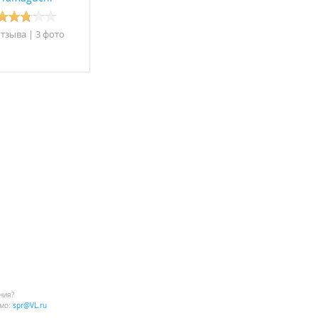
отзывa
|
3 фото
ния?
мо:
spr@VL.ru