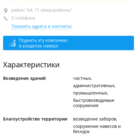
район "64, 71 микрорайоны", ул. Нейбута, 135 стр. 2
район "64, 71 микрорайоны"
3 телефона
+7 (423) 207-78-88
Показать адреса и контакты
+7 (423) 267-88-55
+7 902 481-88-55
Поднять эту компанию
в разделах наверх
сегодня закрыто
Характеристики
Возведение зданий
частных
административных
промышленных
быстровозводимые
сооружения
Благоустройство территории
возведение заборов
сооружение навесов и
беседок