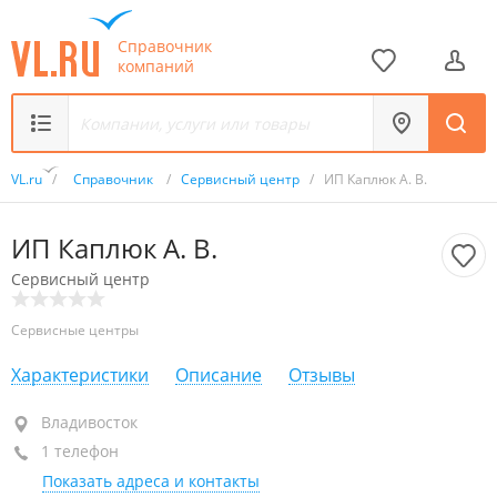
Справочник
компаний
VL.ru
/
Справочник
/
Сервисный центр
/
ИП Каплюк А. В.
ИП Каплюк А. В.
Сервисный центр
Сервисные центры
Характеристики
Описание
Отзывы
Владивосток
Владивосток
1 телефон
+7 (423) 270-56-22
Показать адреса и контакты
закрыто, откроется через 48 мин.