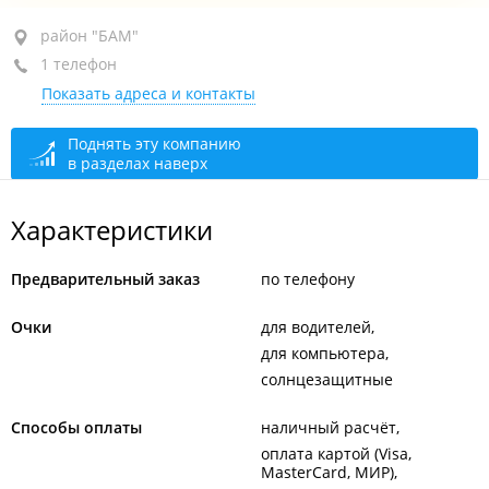
район "БАМ", ул. Карбышева, 9А стр. 4
район "БАМ"
1 телефон
+7 (423) 234-26-70
Показать адреса и контакты
закрыто, откроется через 54 мин.
Поднять эту компанию
в разделах наверх
Характеристики
Предварительный заказ
по телефону
Очки
для водителей
для компьютера
солнцезащитные
Способы оплаты
наличный расчёт
оплата картой (Visa,
MasterCard, МИР)