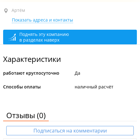
Артём, ул. Ярославская (с. Суражевка), 44 стр. 3
Артём
Показать адреса и контакты
круглосуточно
Поднять эту компанию
в разделах наверх
Характеристики
работают круглосуточно
Да
Способы оплаты
наличный расчёт
Отзывы
(0)
Подписаться на комментарии