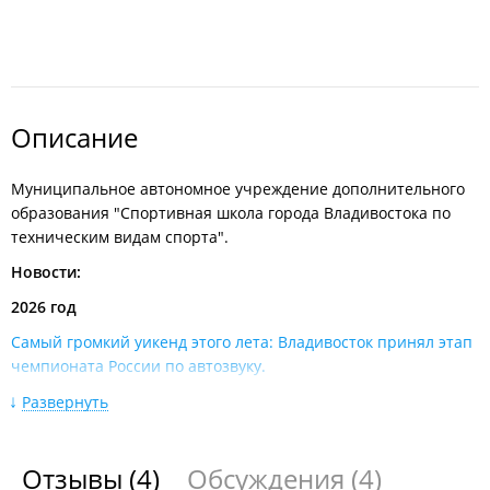
Описание
Муниципальное автономное учреждение дополнительного
образования "Спортивная школа города Владивостока по
техническим видам спорта".
Новости:
2026 год
Самый громкий уикенд этого лета: Владивосток принял этап
чемпионата России по автозвуку​.
Рядом с картодромом на Змеинке начали строить трассу для
Развернуть
мотокросса​.
Кубок Владивостока по картингу собрал около полусотни
Отзывы
(4)
Обсуждения
(4)
пилотов на «Змеинке»​.