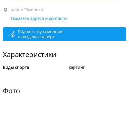
район "Змеинка", ул. Босфора, 3 стр. 15
район "Змеинка"
Показать адреса и контакты
сегодня закрыто
Поднять эту компанию
в разделах наверх
Характеристики
Виды спорта
картинг
Фото