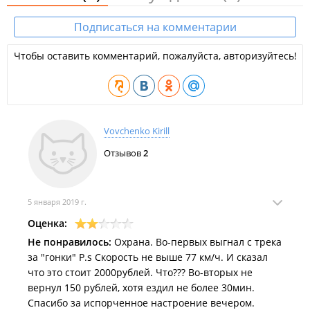
2025 год
Подписаться на комментарии
Картодром «Змеинка» передали муниципальной спортивной
школе для последующей реконструкции, на которую у
Чтобы оставить комментарий, пожалуйста, авторизуйтесь!
Владивостока нет денег
.
Администрация Владивостока намерена сохранить за собой
картодром «Змеинка» и передать его в управление
муниципальному предприятию.
Vovchenko Kirill
2024 год
Отзывов
2
Соревнования по автозвуку и «крайний» дрифт: как прошла
встреча автолюбителей на Змеинке
.
5 января 2019 г.
«Застроят или благоустроят?»: картодром «Змеинка» во
Владивостоке готовят к торгам из-за конфликта
Оценка:
картингистов.
Не понравилось:
Охрана. Во-первых выгнал с трека
за "гонки" P.s Скорость не выше 77 км/ч. И сказал
что это стоит 2000рублей. Что??? Во-вторых не
вернул 150 рублей, хотя ездил не более 30мин.
Спасибо за испорченное настроение вечером.