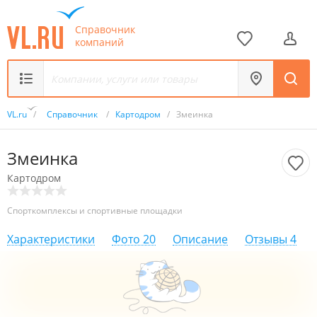
Справочник
компаний
VL.ru
/
Справочник
/
Картодром
/
Змеинка
Змеинка
Картодром
Спорткомплексы и спортивные площадки
Характеристики
Фото
20
Описание
Отзывы
4