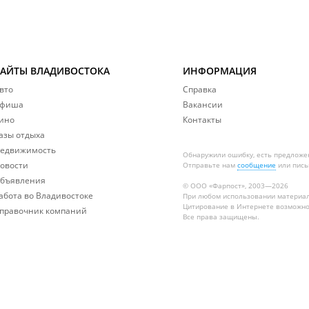
САЙТЫ ВЛАДИВОСТОКА
ИНФОРМАЦИЯ
вто
Справка
фиша
Вакансии
ино
Контакты
азы отдыха
едвижимость
Обнаружили ошибку, есть предложе
овости
Отправьте нам
сообщение
или пись
бъявления
© ООО «Фарпост», 2003—2026
абота во Владивостоке
При любом использовании материа
Цитирование в Интернете возможно
правочник компаний
Все права защищены.