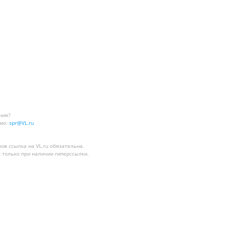
ния?
мо:
spr@VL.ru
лов
ссылка на VL.ru
обязательна.
 только при наличии гиперссылки.