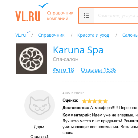
Справочник
компаний
VL.ru
Справочник
Красота и уход
Салоны
Karuna Spa
Спа-салон
Фото 18
Отзывы 1536
4 июня 2020 г.
Оценка:
Достоинства:
Атмосфера!!!!! Персонал
Комментарий:
Идём уже не впервые, н
Лучшего места и не придумать! Романти
Дарья
учитывающие все пожелания. Вежливые
снова
Отзывов
3