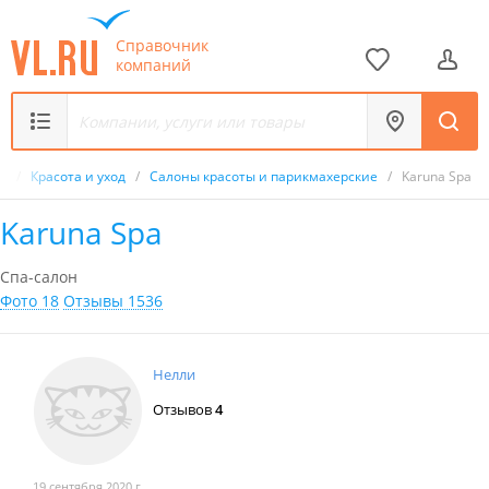
Справочник
компаний
к
/
Красота и уход
/
Салоны красоты и парикмахерские
/
Karuna Spa
Karuna Spa
Спа-салон
Фото 18
Отзывы 1536
Нелли
Отзывов
4
19 сентября 2020 г.