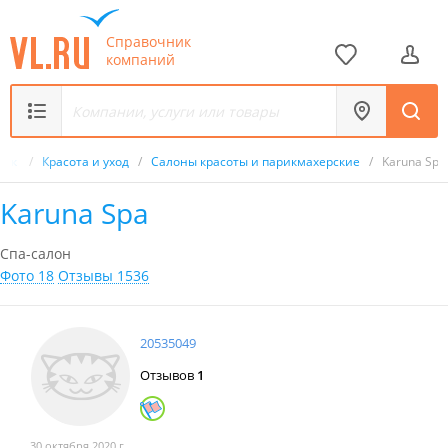
Справочник
компаний
ник
/
Красота и уход
/
Салоны красоты и парикмахерские
/
Karuna Spa
Karuna Spa
Спа-салон
Фото 18
Отзывы 1536
20535049
Отзывов
1
30 октября 2020 г.