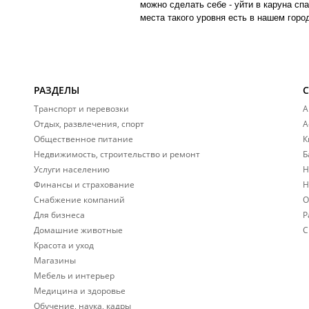
можно сделать себе - уйти в каруна спа
места такого уровня есть в нашем горо
РАЗДЕЛЫ
Транспорт и перевозки
А
Отдых, развлечения, спорт
А
Общественное питание
К
Недвижимость, строительство и ремонт
Б
Услуги населению
Н
Финансы и страхование
Н
Снабжение компаний
О
Для бизнеса
Р
Домашние животные
С
Красота и уход
Магазины
Мебель и интерьер
Медицина и здоровье
Обучение, наука, кадры