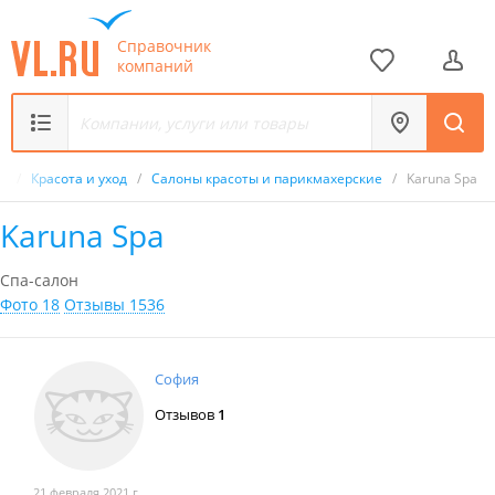
Справочник
компаний
к
/
Красота и уход
/
Салоны красоты и парикмахерские
/
Karuna Spa
Karuna Spa
Спа-салон
Фото 18
Отзывы 1536
София
Отзывов
1
21 февраля 2021 г.