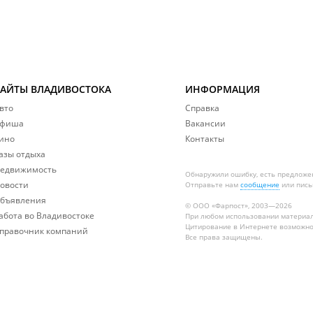
САЙТЫ ВЛАДИВОСТОКА
ИНФОРМАЦИЯ
вто
Справка
фиша
Вакансии
ино
Контакты
азы отдыха
едвижимость
Обнаружили ошибку, есть предложе
овости
Отправьте нам
сообщение
или пись
бъявления
© ООО «Фарпост», 2003—2026
абота во Владивостоке
При любом использовании материа
Цитирование в Интернете возможно
правочник компаний
Все права защищены.