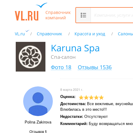
Справочник
компаний
VL.ru
Справочник
Красота и уход
Салоны
Karuna Spa
Спа-салон
Фото 18
Отзывы 1536
8 марта 2021 г.
Оценка:
Достоинства:
Все вежливые, вкуснейш
Влюбилась в это место!!!
Недостатки:
Отсутствуют
Polina Zakirova
Комментарий:
Буду возвращаться много
Отзывов
1