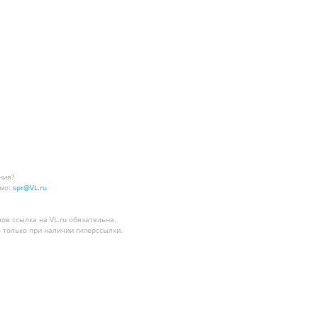
ния?
мо:
spr@VL.ru
лов
ссылка на VL.ru
обязательна.
 только при наличии гиперссылки.