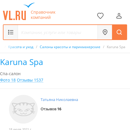
Справочник
компаний
к
/
Красота и уход
/
Салоны красоты и парикмахерские
/
Karuna Spa
Karuna Spa
Спа-салон
Фото 18
Отзывы 1537
Татьяна Николаевна
Отзывов
16
18 июля 2021 г.