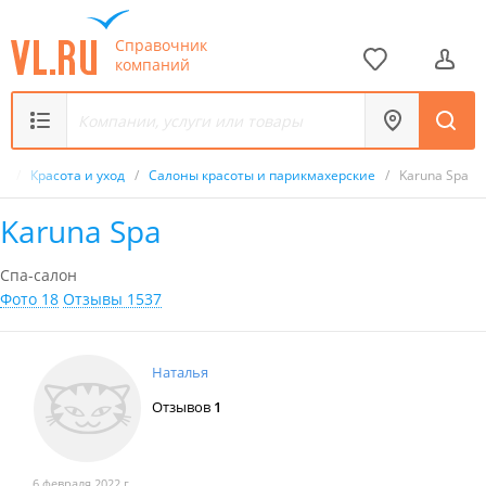
Справочник
компаний
к
/
Красота и уход
/
Салоны красоты и парикмахерские
/
Karuna Spa
Karuna Spa
Спа-салон
Фото 18
Отзывы 1537
Наталья
Отзывов
1
6 февраля 2022 г.