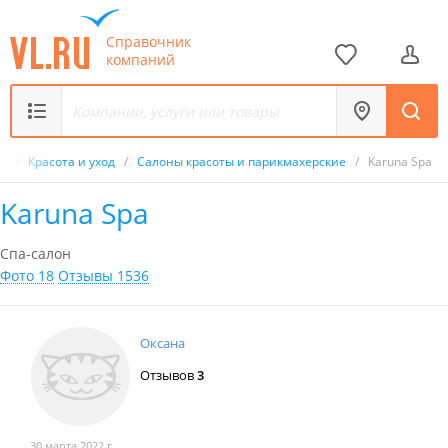
Справочник
компаний
к
/
Красота и уход
/
Салоны красоты и парикмахерские
/
Karuna Spa
Karuna Spa
Спа-салон
Фото 18
Отзывы 1536
Оксана
Отзывов
3
30 марта 2022 г.