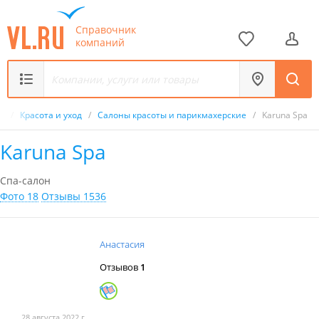
Справочник
компаний
к
/
Красота и уход
/
Салоны красоты и парикмахерские
/
Karuna Spa
Karuna Spa
Спа-салон
Фото 18
Отзывы 1536
Анастасия
Отзывов
1
28 августа 2022 г.