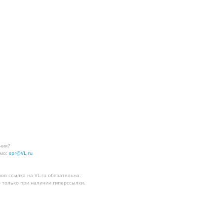
ния?
мо:
spr@VL.ru
лов
ссылка на VL.ru
обязательна.
 только при наличии гиперссылки.