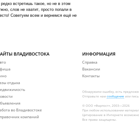
редко встретишь такое, но не в этом
ужно, слов не хватит, просто попали в
место! Советуем всем и вернемся ещё не
САЙТЫ ВЛАДИВОСТОКА
ИНФОРМАЦИЯ
вто
Справка
фиша
Вакансии
ино
Контакты
азы отдыха
едвижимость
Обнаружили ошибку, есть предложе
овости
Отправьте нам
сообщение
или пись
бъявления
© ООО «Фарпост», 2003—2026
абота во Владивостоке
При любом использовании материа
Цитирование в Интернете возможно
правочник компаний
Все права защищены.