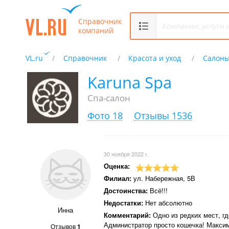
Справочник
компаний
VL.ru
Справочник
Красота и уход
Салоны
Karuna Spa
Спа-салон
Фото 18
Отзывы 1536
30 ноября 2022 г.
Оценка:
Филиал:
ул. Набережная, 5В
Достоинства:
Всё!!!
Недостатки:
Нет абсолютно
Инна
Комментарий:
Одно из редких мест, г
Администратор просто кошечка! Максим
Отзывов
1