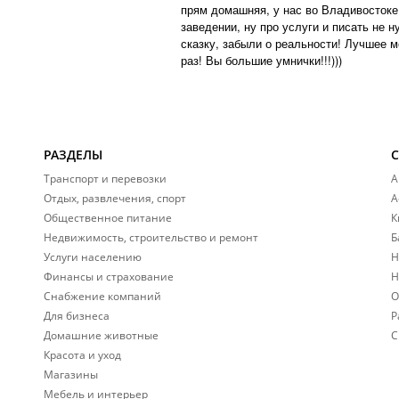
прям домашняя, у нас во Владивостоке 
заведении, ну про услуги и писать не н
сказку, забыли о реальности! Лучшее 
раз! Вы большие умнички!!!)))
РАЗДЕЛЫ
Транспорт и перевозки
А
Отдых, развлечения, спорт
А
Общественное питание
К
Недвижимость, строительство и ремонт
Б
Услуги населению
Н
Финансы и страхование
Н
Снабжение компаний
О
Для бизнеса
Р
Домашние животные
С
Красота и уход
Магазины
Мебель и интерьер