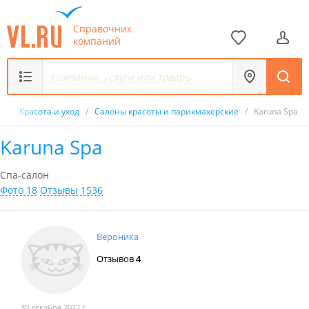
Справочник
компаний
к
/
Красота и уход
/
Салоны красоты и парикмахерские
/
Karuna Spa
Karuna Spa
Спа-салон
Фото 18
Отзывы 1536
Вероника
Отзывов
4
30 декабря 2022 г.