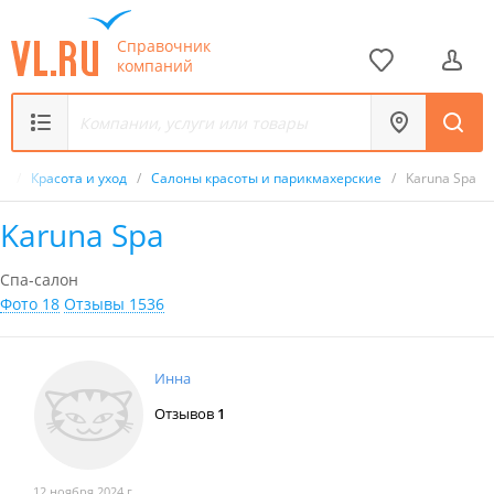
Справочник
компаний
к
/
Красота и уход
/
Салоны красоты и парикмахерские
/
Karuna Spa
Karuna Spa
Спа-салон
Фото 18
Отзывы 1536
Инна
Отзывов
1
12 ноября 2024 г.