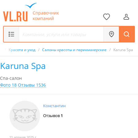
Справочник
компаний
к
/
Красота и уход
/
Салоны красоты и парикмахерские
/
Karuna Spa
Karuna Spa
Спа-салон
Фото 18
Отзывы 1536
Константин
Отзывов
1
21 апреля 2025 г.