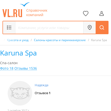
Справочник
компаний
к
/
Красота и уход
/
Салоны красоты и парикмахерские
/
Karuna Spa
Karuna Spa
Спа-салон
Фото 18
Отзывы 1536
Надежда
Отзывов
1
2 октября 2017 г.