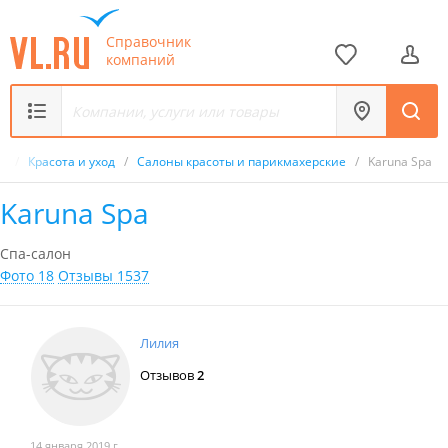
Справочник
компаний
к
/
Красота и уход
/
Салоны красоты и парикмахерские
/
Karuna Spa
Karuna Spa
Спа-салон
Фото 18
Отзывы 1537
Лилия
Отзывов
2
14 января 2019 г.