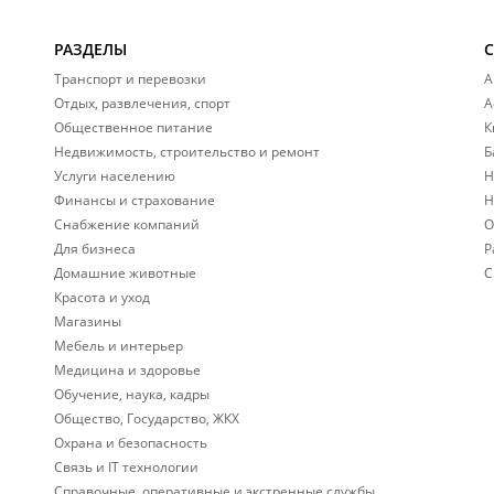
РАЗДЕЛЫ
Транспорт и перевозки
А
Отдых, развлечения, спорт
А
Общественное питание
К
Недвижимость, строительство и ремонт
Б
Услуги населению
Н
Финансы и страхование
Н
Снабжение компаний
О
Для бизнеса
Р
Домашние животные
С
Красота и уход
Магазины
Мебель и интерьер
Медицина и здоровье
Обучение, наука, кадры
Общество, Государство, ЖКХ
Охрана и безопасность
Связь и IT технологии
Справочные, оперативные и экстренные службы