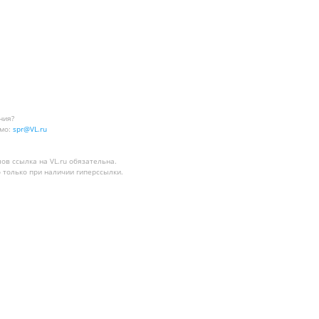
ния?
мо:
spr@VL.ru
лов
ссылка на VL.ru
обязательна.
 только при наличии гиперссылки.