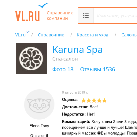
Справочник
компаний
VL.ru
Справочник
Красота и уход
Салоны
Karuna Spa
Спа-салон
Фото 18
Отзывы 1536
9 августа 2019 г.
Оценка:
Достоинства:
Все!
Недостатки:
Нет!
Комментарий:
Хочу к ним 2 или 3 года
Elena Tsoy
посещением все лучше и лучше! Шампа
шикарный массаж 🤤Вы молодцы! Процв
Отзывов
5