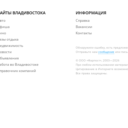
САЙТЫ ВЛАДИВОСТОКА
ИНФОРМАЦИЯ
вто
Справка
фиша
Вакансии
ино
Контакты
азы отдыха
едвижимость
Обнаружили ошибку, есть предложе
овости
Отправьте нам
сообщение
или пись
бъявления
© ООО «Фарпост», 2003—2026
абота во Владивостоке
При любом использовании материа
Цитирование в Интернете возможно
правочник компаний
Все права защищены.