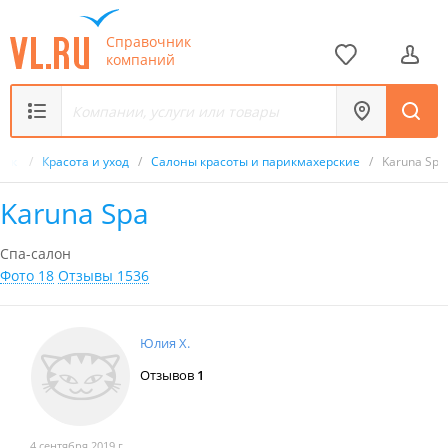
Справочник
компаний
ник
/
Красота и уход
/
Салоны красоты и парикмахерские
/
Karuna Spa
Karuna Spa
Спа-салон
Фото 18
Отзывы 1536
Юлия Х.
Отзывов
1
4 сентября 2019 г.