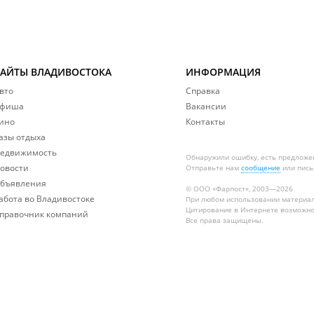
САЙТЫ ВЛАДИВОСТОКА
ИНФОРМАЦИЯ
вто
Справка
фиша
Вакансии
ино
Контакты
азы отдыха
едвижимость
Обнаружили ошибку, есть предложе
овости
Отправьте нам
сообщение
или пись
бъявления
© ООО «Фарпост», 2003—2026
абота во Владивостоке
При любом использовании материа
Цитирование в Интернете возможно
правочник компаний
Все права защищены.