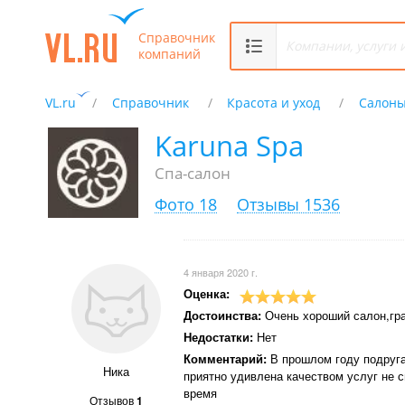
Справочник
компаний
VL.ru
Справочник
Красота и уход
Салоны
Karuna Spa
Спа-салон
Фото 18
Отзывы 1536
4 января 2020 г.
Оценка:
Достоинства:
Очень хороший салон,гр
Недостатки:
Нет
Комментарий:
В прошлом году подруга
Ника
приятно удивлена качеством услуг не с
время
Отзывов
1