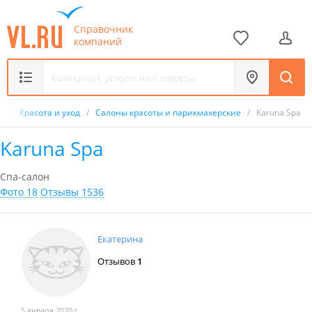
Справочник
компаний
к
/
Красота и уход
/
Салоны красоты и парикмахерские
/
Karuna Spa
Karuna Spa
Спа-салон
Фото 18
Отзывы 1536
Екатерина
Отзывов
1
5 января 2020 г.