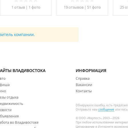
1 отзыв
|
1 фото
19 отзывов
|
51 фото
25 о
авитель компании.
САЙТЫ ВЛАДИВОСТОКА
ИНФОРМАЦИЯ
вто
Справка
фиша
Вакансии
ино
Контакты
азы отдыха
едвижимость
Обнаружили ошибку, есть предложе
овости
Отправьте нам
сообщение
или пись
бъявления
© ООО «Фарпост», 2003—2026
абота во Владивостоке
При любом использовании материа
Цитирование в Интернете возможно