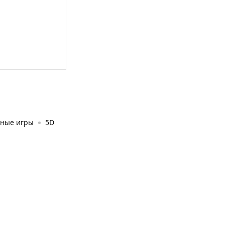
ьные игры
5D