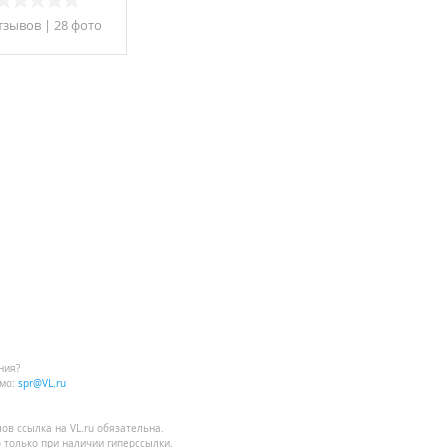
тзывов
|
28 фото
ния?
мо:
spr@VL.ru
лов
ссылка на VL.ru
обязательна.
 только при наличии гиперссылки.