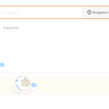
Владивос
Карусель
38