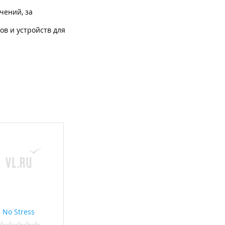
чений, за
ов и устройств для
детей из
ному дню",
ьной акции
No Stress