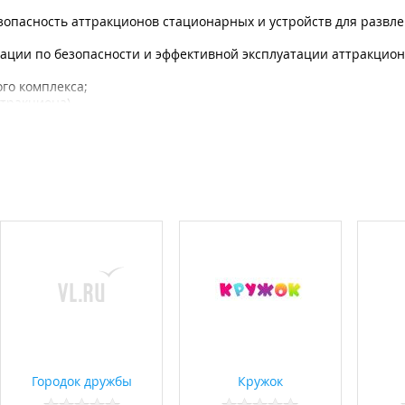
зопасность аттракционов стационарных и устройств для развле
кации по безопасности и эффективной эксплуатации аттракцион
го комплекса;
тракциона).
астного случая.
ельных и социальных акциях для детей-сирот, детей-инвалидов, 
о всероссийском благотворительном проекте "Улыбнемся солнеч
дустрии развлечений" (САПИР). Билеты по этой благотворител
ногодетным, детям сиротам и малообеспеченным семьям.
, промоакций и рекламных мероприятий;
 билетов на аттракционы);
ов фирменными цветами и символикой компании-заказчика.
Городок дружбы
Кружок