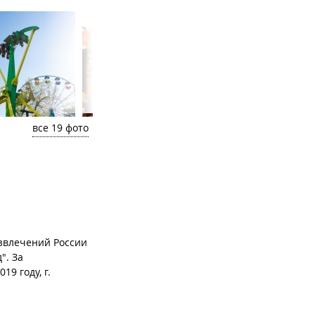
все 19 фото
азвлечений России
". За
9 году, г.