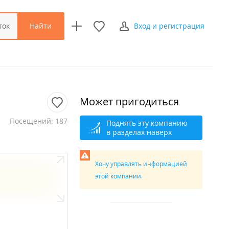
Найти
ток
Вход и регистрация
Может пригодиться
Посещений: 187
Поднять эту компанию
в разделах наверх
Хочу управлять информацией
этой компании.