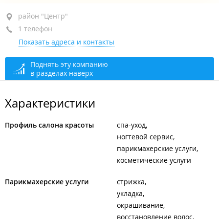
район "Центр", ул. Алеутская, 51
район "Центр"
1 телефон
+7 904 622-11-55
Показать адреса и контакты
открыто: 09:00–21:00
Поднять эту компанию
в разделах наверх
Характеристики
Профиль салона красоты
спа-уход
ногтевой сервис
парикмахерские услуги
косметические услуги
Парикмахерские услуги
стрижка
укладка
окрашивание
восстановление волос