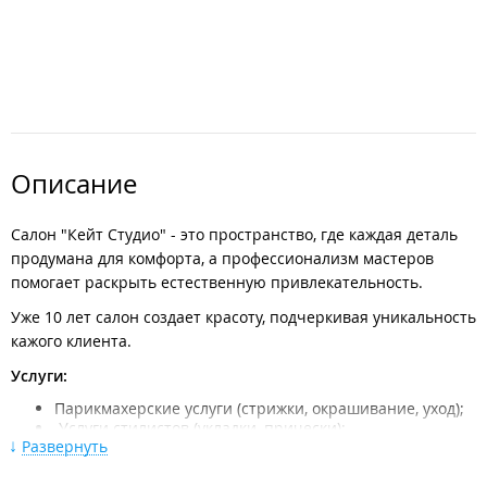
Описание
Салон "Кейт Студио" - это пространство, где каждая деталь
продумана для комфорта, а профессионализм мастеров
помогает раскрыть естественную привлекательность.
Уже 10 лет салон создает красоту, подчеркивая уникальность
кажого клиента.
Услуги:
Парикмахерские услуги (стрижки, окрашивание, уход);
​ Услуги стилистов (укладки, прически);
Развернуть
Ногтевой сервис (маникюр, японский маникюр,
педикюр);
Косметология и уход (чистки, пилинги, уходовые