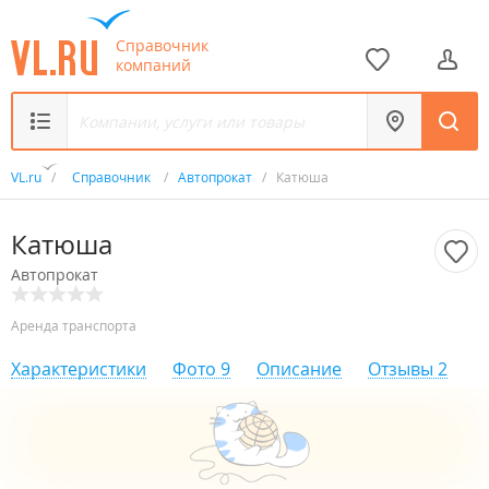
Справочник
компаний
VL.ru
/
Справочник
/
Автопрокат
/
Катюша
Катюша
Автопрокат
Аренда транспорта
Характеристики
Фото
9
Описание
Отзывы
2