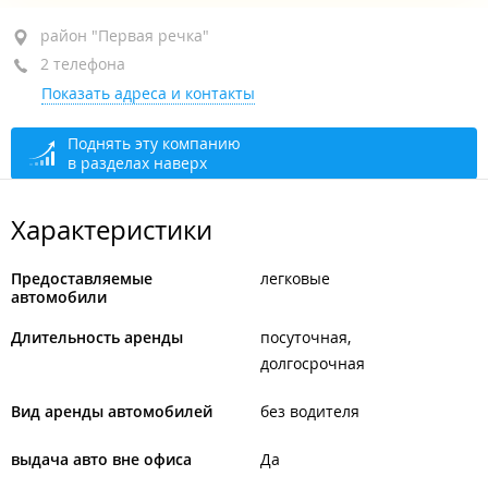
район "Первая речка", пр-т Океанский, 70В
район "Первая речка"
2 телефона
+7 (423) 252-41-78
Показать адреса и контакты
+7 908 442-41-78
открыто: 09:00–19:00
Поднять эту компанию
в разделах наверх
Характеристики
Предоставляемые
легковые
автомобили
Длительность аренды
посуточная
долгосрочная
Вид аренды автомобилей
без водителя
выдача авто вне офиса
Да