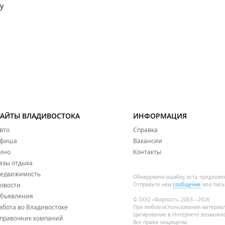
у
САЙТЫ ВЛАДИВОСТОКА
ИНФОРМАЦИЯ
вто
Справка
фиша
Вакансии
ино
Контакты
азы отдыха
едвижимость
Обнаружили ошибку, есть предложе
овости
Отправьте нам
сообщение
или пись
бъявления
© ООО «Фарпост», 2003—2026
абота во Владивостоке
При любом использовании материа
Цитирование в Интернете возможно
правочник компаний
Все права защищены.