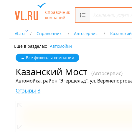
Справочник
компаний
VL.ru
Справочник
Автосервис
Казанский
Ещё в разделах:
Автомойки
← Все филиалы компании
Казанский Мост
(Автосервис)
Автомойка, район "Эгершельд", ул. Верхнепортова
Отзывы 8