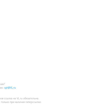
ния?
мо:
spr@VL.ru
лов
ссылка на VL.ru
обязательна.
 только при наличии гиперссылки.