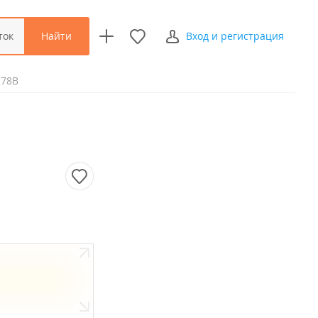
Найти
ток
Вход и регистрация
 78В