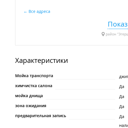
Все адреса
Показ
район "Эгерш
Характеристики
Мойка транспорта
джи
химчистка салона
Да
мойка днища
Да
зона ожидания
Да
предварительная запись
Да
нал