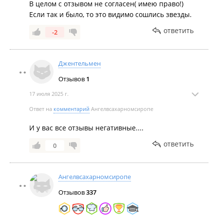
В целом с отзывом не согласен( имею право!)
Если так и было, то это видимо сошлись звезды.
ответить
-2
Джентельмен
Отзывов
1
17 июля 2025 г.
Ответ на
комментарий
Ангелвсахарномсиропе
И у вас все отзывы негативные....
ответить
0
Ангелвсахарномсиропе
Отзывов
337