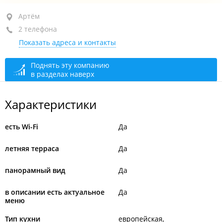
Артём, ул. Западная 1-я, 28
Артём
2 телефона
+7 (423) 230-96-96
Показать адреса и контакты
+7 914 068-11-80
закрыто, откроется в 11:00
Поднять эту компанию
в разделах наверх
Характеристики
есть Wi-Fi
Да
летняя терраса
Да
панорамный вид
Да
в описании есть актуальное
Да
меню
Тип кухни
европейская