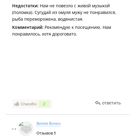
впечатлении, которое произведет ресторан тем
Недостатки:
Нам не повезло с живой музыкой
более. Печально. Приду ли я сюда еще раз. Конечно
(поломка). Сугудай из омуля мужу не понравился,
же нет. Вечер мой был испорчен. Еда, кстати, тоже
рыба переморожена, водянистая.
была очень даже посредственной, мягко говоря.
Сейчас когда такая конкуренция в мире общепита,
Комментарий:
Рекомендую к посещению. Нам
где каждый борется за своего клиента, старается
понравилось, хотя дороговато.
произвести впечатление и угодить гостю - такая
ситуация и такой персонал производит крайне
негативное впечатление.
ответить
Спасибо
2
Вилли Вонко
Отзывов
1