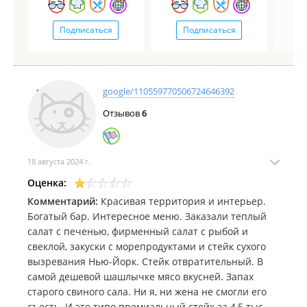
Подписаться
Подписаться
google/110559770506724646392
Отзывов
6
18 августа 2024 г.
Оценка:
Комментарий:
Красивая территория и интерьер.
Богатый бар. Интересное меню. Заказали теплый
салат с печенью, фирменный салат с рыбой и
свеклой, закуски с морепродуктами и стейк сухого
вызревания Нью-Йорк. Стейк отвратительный. В
самой дешевой шашлычке мясо вкусней. Запах
старого свиного сала. Ни я, ни жена не смогли его
съесть. И это типо премиальный стейк за 4,5 тыс