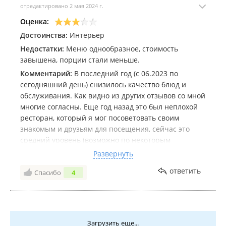
отредактировано 2 мая 2024 г.
Оценка:
Достоинства:
Интерьер
Недостатки:
Меню однообразное, стоимость
завышена, порции стали меньше.
Комментарий:
В последний год (с 06.2023 по
сегодняшний день) снизилось качество блюд и
обслуживания. Как видно из других отзывов со мной
многие согласны. Еще год назад это был неплохой
ресторан, который я мог посоветовать своим
знакомым и друзьям для посещения, сейчас это
средний уровень (возможно по некоторым
позициям даже ниже среднего). Раньше я Кедровый
Развернуть
Дом (далее - КД) посещал не менее одного раза в
ответить
Спасибо
4
месяц.
Основные недостатки на сегодня:
1. Меню почти не меняется уже несколько лет.
Понимаю, что должны быть постоянные/
фирменные блюда (рулька одно из них), но
Загрузить еще...