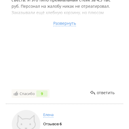
руб. Персонал на жалобу никак не отреагировал.
Заказывали ещё хлебную корзину, но плюсом
принесли на отдельной тарелке два куска белого
Развернуть
хлеба со сливками, в качестве комплимента.
Странный комплимент. И заказывали чай таежный.
Принесли сладкий чай в заварнике. Сладкий чай.
Даже не спросив.
ответить
Спасибо
9
Елена
Отзывов
6