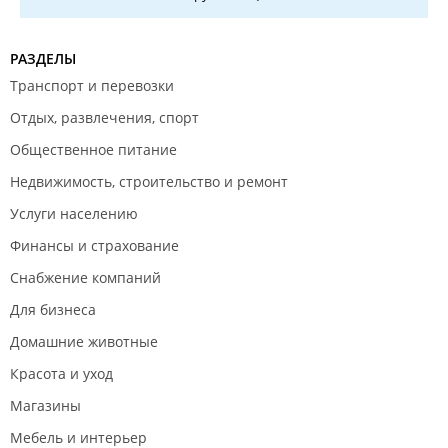
обновление меню необходимо (странно, что основ
привлечения клиентов не знают администраторы
ресторана). Например в ресторане в пост имеются
РАЗДЕЛЫ
постные блюда, но почему их нельзя ввести в
Транспорт и перевозки
основное меню? Можно включать сезонные блюда
(необходима реклама данных введений) а также
Отдых, развлечения, спорт
рыбные/местные (например корюшка, камбала и
Общественное питание
т.д).
Недвижимость, строительство и ремонт
2. Стоимость блюд завышена. Основной причиной
этого является отсечение определенной части
Услуги населению
клиентов и привлечение более состоятельных.
Финансы и страхование
Однако у этой медали есть и обратная
сторона.Ориентир на состоятельных клиентов
Снабжение компаний
предполагает иной уровень обслуживания, подачи,
Для бизнеса
сервировкии и украшения блюд, а также качество
сами блюд и их порционность, чего сейчас не
Домашние животные
замечено (все осталось, как и два года назад за
Красота и уход
исключением снижения качества и порций).Кроме
того состоятельные клиенты предпочитают
Магазины
разнообразие в кухне, а соответственно посещают
Мебель и интерьер
и рестораны иной направленности, сравнивая их с