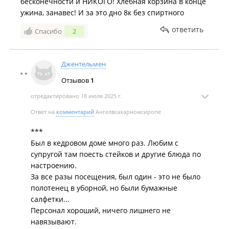
бесконечности и НИКОГО! Хлебная корзина в конце
ужина, занавес! И за это дно 8к без спиртного
ответить
Спасибо
2
Джентельмен
Отзывов
1
отредактировано 18 июля 2025 г.
Ответ на
комментарий
Ангелвсахарномсиропе
***
Был в кедровом доме много раз. Любим с
супругой там поесть стейков и другие блюда по
настроению.
За все разы посещения, был один - это не было
полотенец в уборной, но были бумажные
салфетки...
Персонал хороший, ничего лишнего не
навязывают.