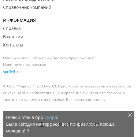
Справочник компаний
ИНФОРМАЦИЯ
Справка
Вакансии
Контакты
Обнаружили ошибку или у Вас есть предложения?
Напишите нам письмо:
spr@VL.ru
© ООО "Фарпост", 2003—2026 При любом использовании материалов
ссылка на VL.ru обязательна. Цитирование в Интернете возможно
только при наличии гиперссылки. Все права защищены.
Новый отзыв про
Супра
:
Была сегодня на террасе, все понравилось, Ксюша
Версия для компьютера
молодец!!!!