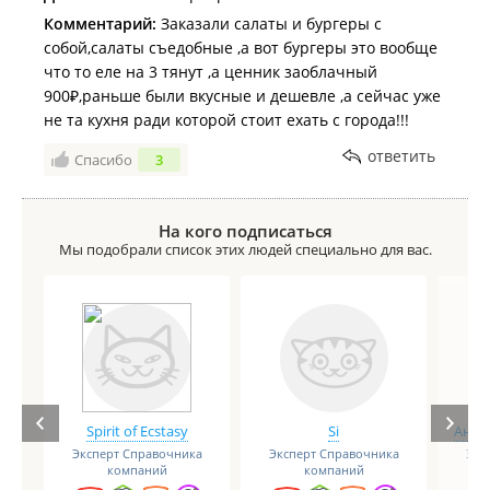
Комментарий:
Заказали салаты и бургеры с
собой,салаты съедобные ,а вот бургеры это вообще
что то еле на 3 тянут ,а ценник заоблачный
900₽,раньше были вкусные и дешевле ,а сейчас уже
не та кухня ради которой стоит ехать с города!!!
ответить
Спасибо
3
На кого подписаться
Мы подобрали список этих людей специально для вас.
Spirit of Ecstasy
Si
Анге
Эксперт Справочника
Эксперт Справочника
Экс
компаний
компаний