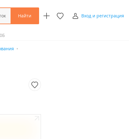
Найти
ток
Вход и регистрация
10Б
ования