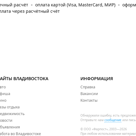
ичный расчёт
оплата картой (Visa, MasterCard, МИР)
оформ
плата через расчётный счёт
САЙТЫ ВЛАДИВОСТОКА
ИНФОРМАЦИЯ
вто
Справка
фиша
Вакансии
ино
Контакты
азы отдыха
едвижимость
Обнаружили ошибку, есть предложе
овости
Отправьте нам
сообщение
или пись
бъявления
© ООО «Фарпост», 2003—2026
абота во Владивостоке
При любом использовании материа