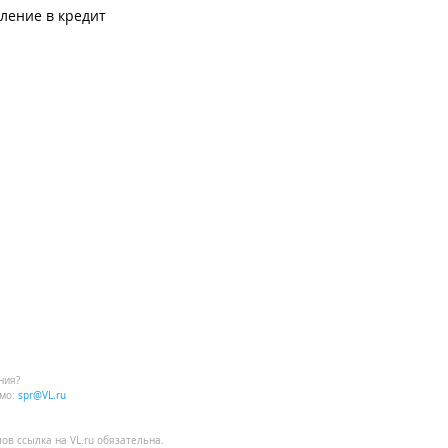
ление в кредит
ния?
мо:
spr@VL.ru
лов
ссылка на VL.ru
обязательна.