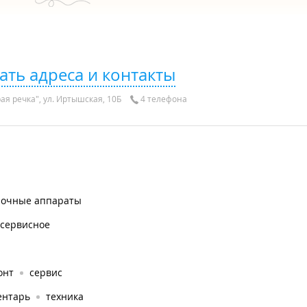
ать адреса и контакты
ая речка", ул. Иртышская, 10Б
4 телефона
рочные аппараты
осервисное
онт
сервис
ентарь
техника