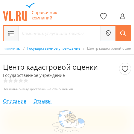
Справочник
компаний
Справочник
/
Государственное учреждение
/
Центр кадастровой оценк
Центр кадастровой оценки
Государственное учреждение
Земельно-имущественные отношения
Описание
Отзывы