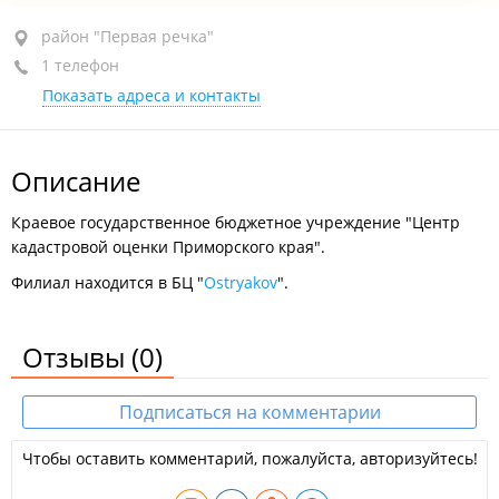
район "Первая речка", пр-т Острякова, 49
район "Первая речка"
1 телефон
БЦ "Ostryakov", 5-й этаж, оф. 505
Показать адреса и контакты
+7 (423) 240-08-50
сегодня закрыто
Описание
Краевое государственное бюджетное учреждение "Центр
кадастровой оценки Приморского края".
Филиал находится в БЦ "
Ostryakov
".
Отзывы
(0)
Подписаться на комментарии
Чтобы оставить комментарий, пожалуйста, авторизуйтесь!