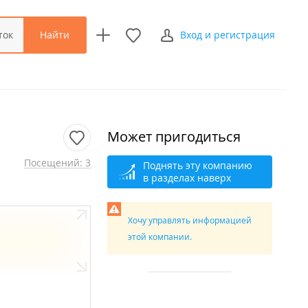
Найти
ток
Вход и регистрация
Может пригодиться
Посещений: 3
Поднять эту компанию
в разделах наверх
Хочу управлять информацией
этой компании.