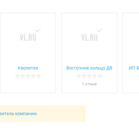
Кволитех
Восточное кольцо ДВ
ИП Б
1 отзыв
авитель компании.