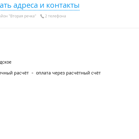
ать адреса и контакты
йон "Вторая речка"
2 телефона
дское
ичный расчёт
оплата через расчётный счёт