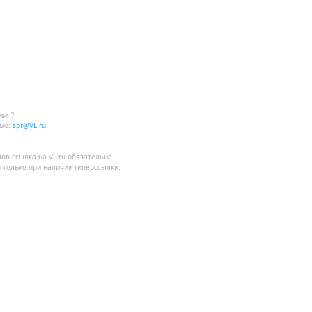
ния?
мо:
spr@VL.ru
лов
ссылка на VL.ru
обязательна.
 только при наличии гиперссылки.