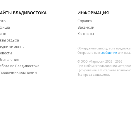
САЙТЫ ВЛАДИВОСТОКА
ИНФОРМАЦИЯ
вто
Справка
фиша
Вакансии
ино
Контакты
азы отдыха
едвижимость
Обнаружили ошибку, есть предложе
овости
Отправьте нам
сообщение
или пись
бъявления
© ООО «Фарпост», 2003—2026
абота во Владивостоке
При любом использовании материа
Цитирование в Интернете возможно
правочник компаний
Все права защищены.