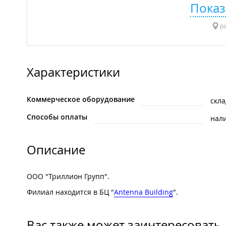
Показ
ра
Характеристики
Коммерческое оборудование
скла
Способы оплаты
нал
Описание
ООО "Триллион Групп".
Филиал находится в БЦ "
Antenna Building
".
Вас также может заинтересовать