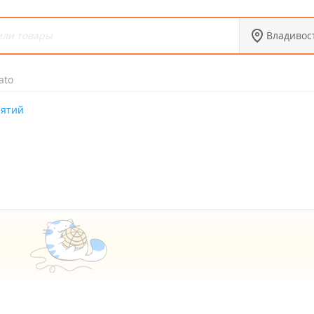
Владивос
ato
иятий