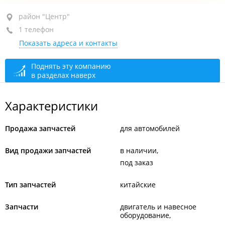
район "Центр", ул. Экипажная, 2
район "Центр"
1 телефон
+7 966 288-99-66
Показать адреса и контакты
По предварительной записи
открыто: 10:00–18:00
Поднять эту компанию
в разделах наверх
Характеристики
Продажа запчастей
для автомобилей
Вид продажи запчастей
в наличии
под заказ
Тип запчастей
китайские
Запчасти
двигатель и навесное
оборудование