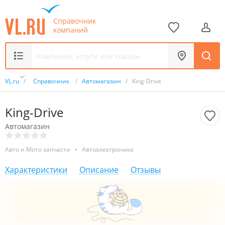
Справочник
компаний
VL.ru
/
Справочник
/
Автомагазин
/
King-Drive
King-Drive
Автомагазин
Авто и Мото запчасти
•
Автоэлектроника
Характеристики
Описание
Отзывы