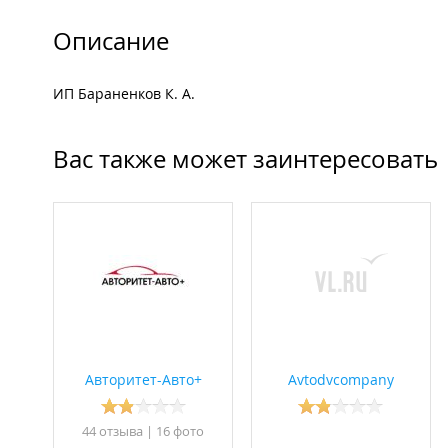
Описание
ИП Бараненков К. А.
Вас также может заинтересовать
Авторитет-Авто+
Avtodvcompany
44 отзывa
|
16 фото