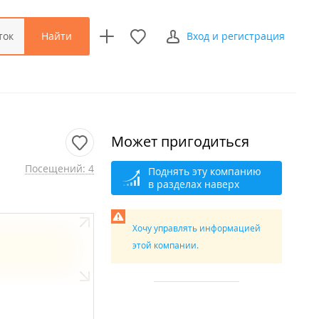
Найти
ток
Вход и регистрация
Может пригодиться
Посещений: 4
Поднять эту компанию
в разделах наверх
Хочу управлять информацией
этой компании.