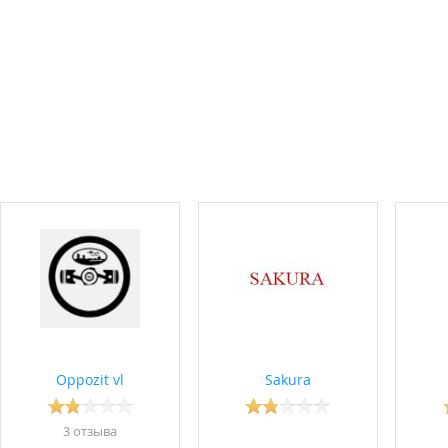
Oppozit vl
Sakura
3 отзывa