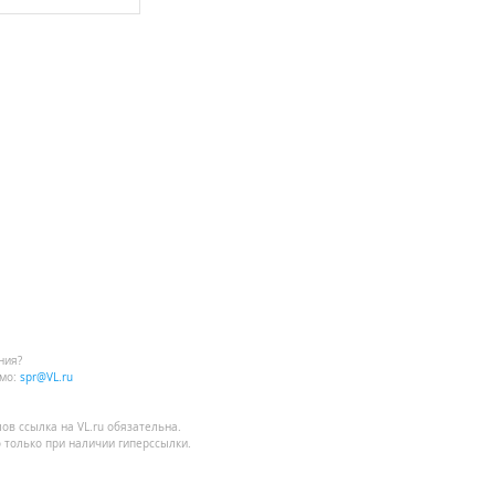
ния?
мо:
spr@VL.ru
лов
ссылка на VL.ru
обязательна.
 только при наличии гиперссылки.