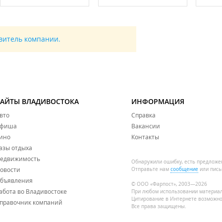
авитель компании.
САЙТЫ ВЛАДИВОСТОКА
ИНФОРМАЦИЯ
вто
Справка
фиша
Вакансии
ино
Контакты
азы отдыха
едвижимость
Обнаружили ошибку, есть предложе
овости
Отправьте нам
сообщение
или пись
бъявления
© ООО «Фарпост», 2003—2026
абота во Владивостоке
При любом использовании материа
Цитирование в Интернете возможно
правочник компаний
Все права защищены.