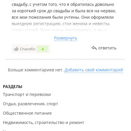
свадьбу, с учетом того, что я обратилась довольно
за короткий срок до свадьбы и была вся на нервах,
все мои пожелания были учтены. Они оформляли
выездную регистрацию, стол жениха и невесты,
столы гостей. Всем очень понравилось, и мы с
мужем были в восторге от получившейся красоты.
Развернуть
Девочки, спасибо вам огромное, что терпели мои
ответить
Спасибо
4
неврозы ))) что сделали этот праздник для меня
таким сказочным. Я буду рекомендовать вас всем
своим знакомым!!!
Больше комментариев нет.
Добавить свой комментарий
РАЗДЕЛЫ
Транспорт и перевозки
Отдых, развлечения, спорт
Общественное питание
Недвижимость, строительство и ремонт