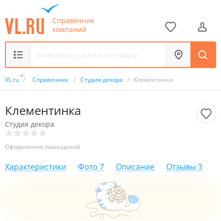
Справочник
компаний
VL.ru
/
Справочник
/
Студия декора
/
Клементинка
Клементинка
Студия декора
Оформление помещений
Характеристики
Фото
7
Описание
Отзывы
3