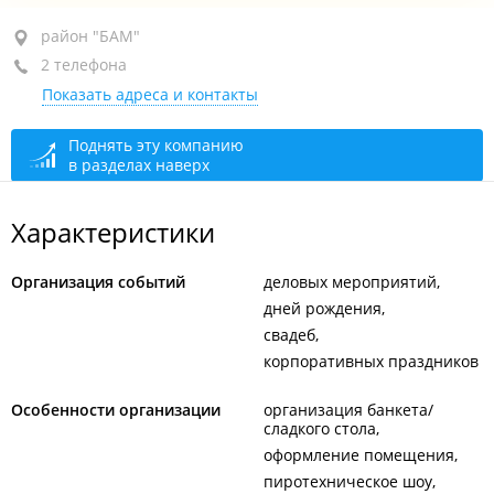
район "БАМ", ул. Иртышская, 23 стр. 3
район "БАМ"
2 телефона
+7 (423) 299-33-77
Показать адреса и контакты
+7 904 629-33-77
По предварительному звонку
закрыто, откроется в
Поднять эту компанию
в разделах наверх
09:00
Характеристики
Организация событий
деловых мероприятий
дней рождения
свадеб
корпоративных праздников
Особенности организации
организация банкета/
сладкого стола
оформление помещения
пиротехническое шоу