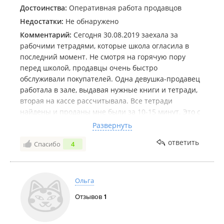
Достоинства:
Оперативная работа продавцов
Недостатки:
Не обнаружено
Комментарий:
Сегодня 30.08.2019 заехала за
рабочими тетрадями, которые школа огласила в
последний момент. Не смотря на горячую пору
перед школой, продавцы очень быстро
обслуживали покупателей. Одна девушка-продавец
работала в зале, выдавая нужные книги и тетради,
вторая на кассе рассчитывала. Все тетради
найдены и проданы мне были за 10-15 минут. Это с
учётом очереди, перед мной было человек 5-6.
Развернуть
Огромное Спасибо!!!
ответить
Спасибо
4
Ольга
Отзывов
1