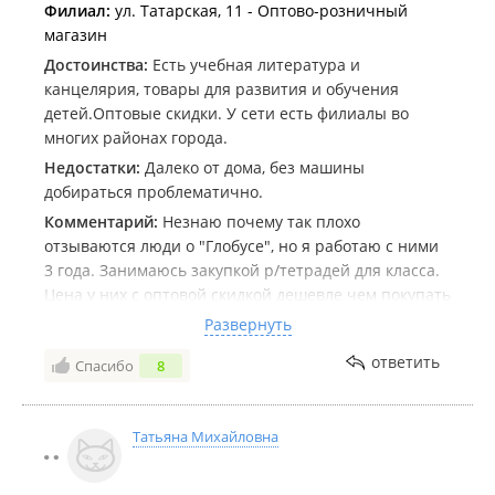
Филиал:
ул. Татарская, 11 - Оптово-розничный
магазин
Достоинства:
Есть учебная литература и
канцелярия, товары для развития и обучения
детей.Оптовые скидки. У сети есть филиалы во
многих районах города.
Недостатки:
Далеко от дома, без машины
добираться проблематично.
Комментарий:
Незнаю почему так плохо
отзываются люди о "Глобусе", но я работаю с ними
3 года. Занимаюсь закупкой р/тетрадей для класса.
Цена у них с оптовой скидкой дешевле чем покупать
через интернет. В этом убедилась одна наша
Развернуть
родительница.Интересовалась ценой я и в других
ответить
Спасибо
8
подобных магазинах города. Заказ делаю по эл.
почте. Почти всегда всё что надо есть в наличии на
складе.Для себя в розницу приобретаю товар в
Татьяна Михайловна
филиале на Спортивной. Никогда мне никто не
грубил и я тоже обращаюсь с уважением к
сотрудникам, хотя каждый раз прихожу к концу