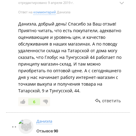
отредактировано 9 апреля 2019 г.
рабочего дня, когда люди уже отстояли на ногах
целый день. Особенно хочу отметить приятную
Ответ на
комментарий
Даниэла
девушку светленькую,с очень коротенькой
Даниэла, добрый день! Спасибо за Ваш отзыв!
стрижкой. Она шустрая,
Приятно читать, что есть покупатели, адекватно
клиентоориентированная.Всегда подберёт то что
оценивающие и уровень цен, и качество
ищешь. Склад на Татарской только далеко от
обслуживания в наших магазинах. А по поводу
дома.Вот и весь минус лично для меня. Успехов и
удаленности склада на Татарской от дома могу
процветания команде и благодарных покупателей!
сказать, что Глобус на Тунгусской 44 работает по
принципу магазин-склад. И там можно
приобретать по оптовой цене. А с сегодняшнего
дня у нас начинает работу интернет-магазин с
точками выкупа и получения товара на
Татарской, 9 и Тунгусской, 44.
ответить
6
Даниэла
Отзывов
90