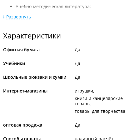
Учебно-методическая литература;
Художественная литература;
Развернуть
Канцелярские товары для офиса и учебы;
Характеристики
Бумага и бумажная продукция;
Товары для детского творчества;
Офисная бумага
Да
Профессиональный художник;
Учебники
Да
Игрушки.
Школьные рюкзаки и сумки
Да
Интернет-магазины
игрушки
книги и канцелярские
товары
товары для творчества
оптовая продажа
Да
Способы оплаты
наличный расчёт