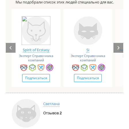
Мы подобрали список этих людей специально для вас.
Spirit of Ecstasy
Si
Анге
Эксперт Справочника
Эксперт Справочника
Экс
компаний
компаний
Подписаться
Подписаться
Светлана
Отзывов
2