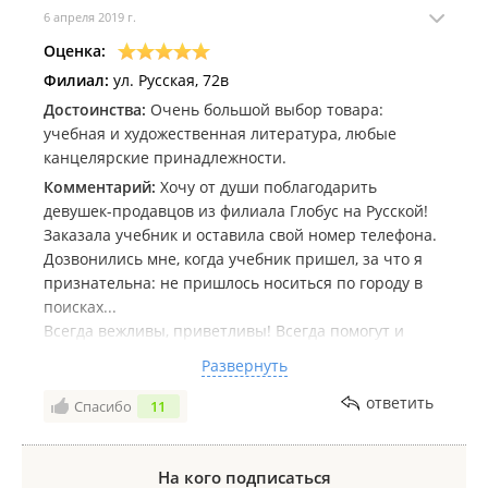
6 апреля 2019 г.
Оценка:
Филиал:
ул. Русская, 72в
Достоинства:
Очень большой выбор товара:
учебная и художественная литература, любые
канцелярские принадлежности.
Комментарий:
Хочу от души поблагодарить
девушек-продавцов из филиала Глобус на Русской!
Заказала учебник и оставила свой номер телефона.
Дозвонились мне, когда учебник пришел, за что я
признательна: не пришлось носиться по городу в
поисках...
Всегда вежливы, приветливы! Всегда помогут и
подскажут! Детки со всего района бегают туда за
Развернуть
канцелярией и разными модненькими мелочами.
Спасибо, что работаете для нас! Хороших вам
ответить
Спасибо
11
продаж и покупателей!
На кого подписаться