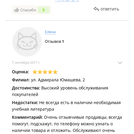
на эту тему, и это притом что она даже не
поздоровалась с нами. Купить - мы все купили, но
ответить
Спасибо
5
неприятный осадок остался. Люди, будьте вежливы.
Елена
Отзывов
1
7 сентября 2017 г.
Оценка:
Филиал:
ул. Адмирала Юмашева, 2
Достоинства:
Высокий уровень обслуживания
покупателей
Недостатки:
Не всегда есть в наличии необходимая
учебная литература
Комментарий:
Очень отзывчивые продавцы, всегда
помогут, подскажут, по телефону можно узнать о
наличии товара и отложить. Обслуживают очень