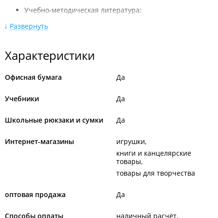
Учебно-методическая литература;
Художественная литература;
Развернуть
Канцелярские товары для офиса и учебы;
Характеристики
Бумага и бумажная продукция;
Товары для детского творчества;
Офисная бумага
Да
Профессиональный художник;
Учебники
Да
Игрушки.
Школьные рюкзаки и сумки
Да
Интернет-магазины
игрушки
книги и канцелярские
товары
товары для творчества
оптовая продажа
Да
Способы оплаты
наличный расчёт