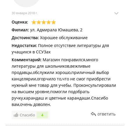
30 января 2018 г.
Оценка:
Филиал:
ул. Адмирала Юмашева, 2
Достоинства:
Хорошее обслуживание
Недостатки:
Полное отсутствие литературы для
учащихся в ССУЗах
Комментарий:
Магазин понравился,много
литературы для школьников,вежливые
продавцы,обслужили хорошо,приличный выбор
канцелярии,огорчило то,что не смог приобрести
нужный мне товар для учебы. Проконсультировали
на высшем уровне,помогли подобрать
ручку,карандаш и цветные карандаши.Спасибо
вам,очень доволен.
ответить
Спасибо
4