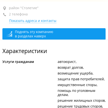
район "Столетие", ул. Карбышева, 4
район "Столетие"
2 телефона
2-й этаж, оф. 233
Показать адреса и контакты
+7 914 707-39-37
+7 (423) 277-39-37
Поднять эту компанию
в разделах наверх
сегодня закрыто
Характеристики
Услуги гражданам
автоюрист
возврат долгов
возмещение ущерба
защита прав потребителей
имущественные споры
помощь по уголовным
делам
решение жилищных споров
решение трудовых споров