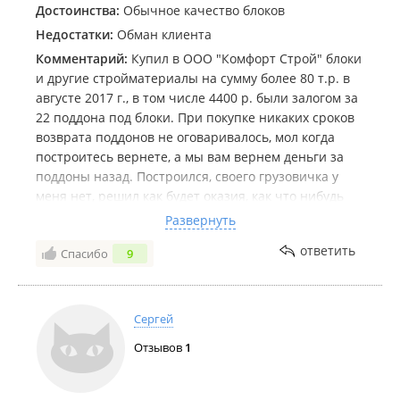
Достоинства:
Обычное качество блоков
Недостатки:
Обман клиента
Комментарий:
Купил в ООО "Комфорт Строй" блоки
и другие стройматериалы на сумму более 80 т.р. в
августе 2017 г., в том числе 4400 р. были залогом за
22 поддона под блоки. При покупке никаких сроков
возврата поддонов не оговаривалось, мол когда
построитесь вернете, а мы вам вернем деньги за
поддоны назад. Построился, своего грузовичка у
меня нет, решил как будет оказия, как что нибудь
повезу , так и завезу по пути. Наконец в июле 2018
Развернуть
привез с предварительным звонком им. Уже при
ответить
Спасибо
9
выгрузке поддонов по адресу Артем, ул. Потемкина,
6 выяснилось, что они принимают поддоны только
по 100 р. за поддон, хотя я их брал у них же для
вывоза купленных у них блоков по 200 р. Якобы
Сергей
потому, что вернуть поддоны по 200р. можно было
Отзывов
1
только то ли в течении 1, то ли 2 месяцев, разные
сотрудники называют разные сроки. На вопрос где
это написано и почему мне при покупке не сказали