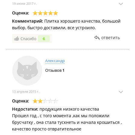
об этом, некий Евгений Николаевич ( их
19 июня 2017 г.
генеральный) сказал, что мне все говорили, это я
Оценка:
забыл, и вообще я могу обратиться в суд. Понимает
Комментарий:
Плитка хорошего качества, большой
прекрасно, что клиент из-за 2200 р . в суд не
выбор, быстро доставили, все устроило.
пойдет. В общем не рекомендую данную компанию,
мелочные и нечестные люди там работают. Я
ответить
Спасибо
6
лично ничего там больше покупать не буду, хотя
планировал купить там брусчатку.
Александр
Отзывов
1
13 апреля 2015 г.
Оценка:
Недостатки:
продукция низкого качества
Прошел год , с того момента ,как мы положили
брусчатку , она стала тускнеть и начала крошиться ,
качество просто отвратительное